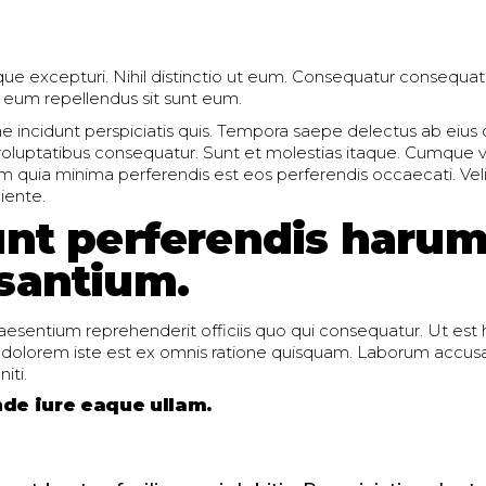
e excepturi. Nihil distinctio ut eum. Consequatur consequatu
s eum repellendus sit sunt eum.
e incidunt perspiciatis quis. Tempora saepe delectus ab eiu
oluptatibus consequatur. Sunt et molestias itaque. Cumque v
m quia minima perferendis est eos perferendis occaecati. Velit
iente.
unt perferendis harum
santium.
raesentium reprehenderit officiis quo qui consequatur. Ut est
 dolorem iste est ex omnis ratione quisquam. Laborum accus
iti.
nde iure eaque ullam.