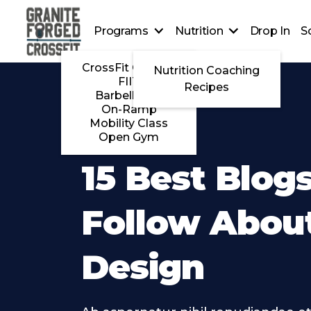
Programs
Nutrition
Drop In
S
CrossFit Classes
Nutrition Coaching
FIIT
Recipes
Barbell Club
On-Ramp
Mobility Class
Open Gym
15 Best Blog
Follow Abou
Design