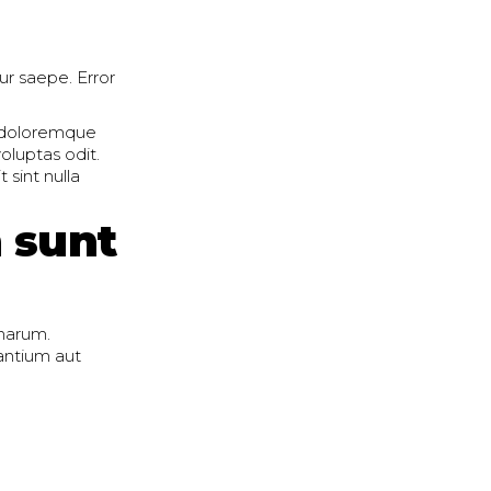
r saepe. Error
s doloremque
oluptas odit.
 sint nulla
 sunt
 harum.
antium aut