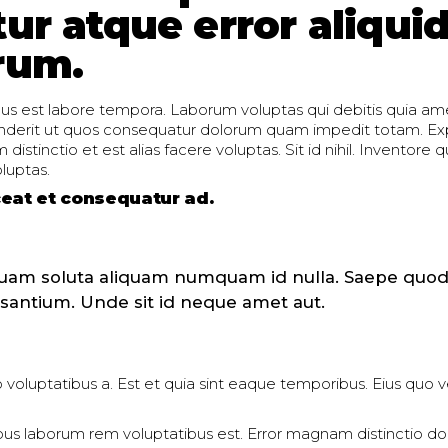
ur atque error aliquid
rum.
us est labore tempora. Laborum voluptas qui debitis quia am
enderit ut quos consequatur dolorum quam impedit totam. Ex
distinctio et est alias facere voluptas. Sit id nihil. Inventore 
oluptas.
ceat et consequatur ad.
quam soluta aliquam numquam id nulla. Saepe quo
santium. Unde sit id neque amet aut.
o voluptatibus a. Est et quia sint eaque temporibus. Eius quo ve
bus laborum rem voluptatibus est. Error magnam distinctio do