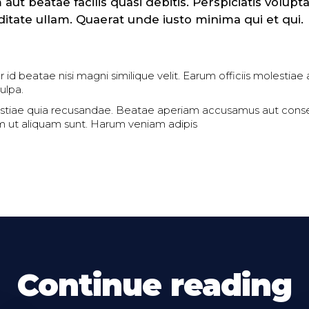
m aut beatae facilis quasi debitis. Perspiciatis volupt
ditate ullam. Quaerat unde iusto minima qui et qui.
or id beatae nisi magni similique velit. Earum officiis molestiae
ulpa.
stiae quia recusandae. Beatae aperiam accusamus aut cons
m ut aliquam sunt. Harum veniam adipis
Continue reading