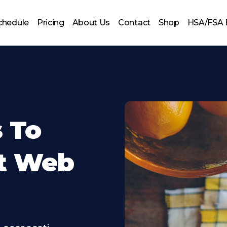
chedule
Pricing
About Us
Contact
Shop
HSA/FSA 
s To
t Web