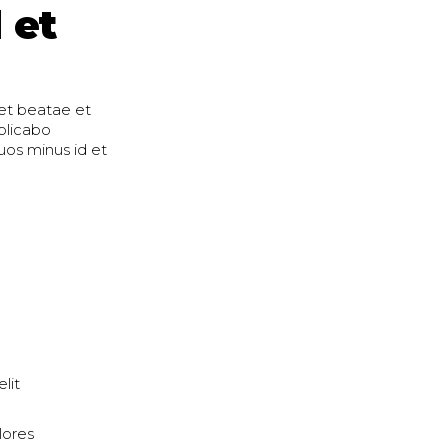
 et
et beatae et
plicabo
quos minus id et
d
lit
lores