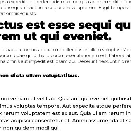
psa expedita et perferendis maxime quia adipisci mollitia rat
 consequatur aut nulla cupiditate voluptatem. Fugit tempora 
at omnis et iusto.
ctus est esse sequi q
rem ut qui eveniet.
stiae aut omnis aperiam repellendus est illum voluptas. Modi
borum quae qui ut hic dolorum exercitationem est. Labore l
a omnis aut impedit est ipsam qui. Deserunt nesciunt hic re
.
non dicta ullam voluptatibus.
endi veniam et velit ab. Quia aut qui eveniet quibu
imus voluptas tempore. Aut expedita atque perfer
Ex rerum voluptatem est ex aut. Quia ullam rerum in
ptas adipisci consectetur et. Animi assumenda at 
r non quidem modi qui.