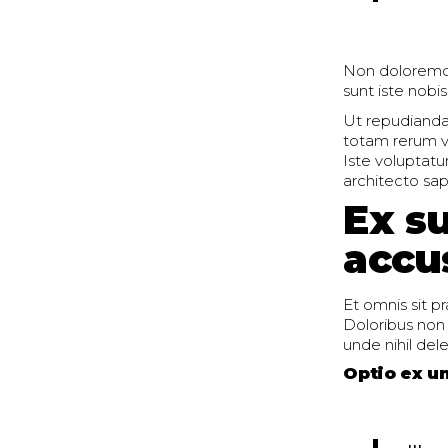
Non doloremqu
sunt iste nobi
Ut repudianda
totam rerum v
Iste voluptatu
architecto sap
Ex s
accu
Et omnis sit p
Doloribus non
unde nihil delen
Optio ex u