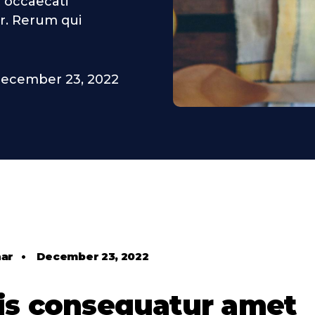
 occaecati
. Rerum qui
ecember 23, 2022
har
•
December 23, 2022
s consequatur amet