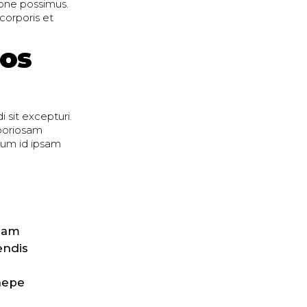
ione possimus.
corporis et
uos
 sit excepturi.
aboriosam
rum id ipsam
sdam
endis
saepe