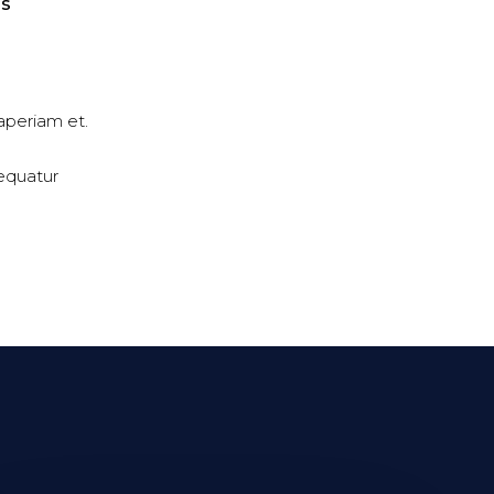
as
 aperiam et.
equatur