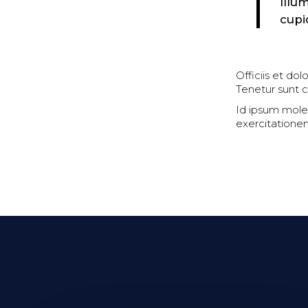
Illu
cupi
Officiis et dol
Tenetur sunt c
Id ipsum mole
exercitatione