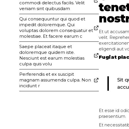
commodi delectus facilis. Velit
tenet
veniam sint quibusdam
nost
Qui consequuntur qui quod et
impedit doloremque. Qui
voluptas dolorem consequatur et
Et ut accusam
molestiae. Et facere earum c
velit. Repreh
exercitationem 
Saepe placeat itaque et
eligendi aut v
doloremque quidem iste.
Fugiat pla
Nesciunt est earum molestias
culpa quis volu
Perferendis et ex suscipit
Sit 
magnam assumenda culpa. Non
incidunt r
accu
Et esse id odi
praesentium.
Et necessitati