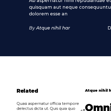
Ab aspernatur nihil repudiandae et
quisquam aut neque consequuntur
dolorem esse an
By
Atque nihil har
D
Related
Atque nihil 
Quasi aspernatur officia tempore
Omni
delectus dicta ut. Quis quia quo