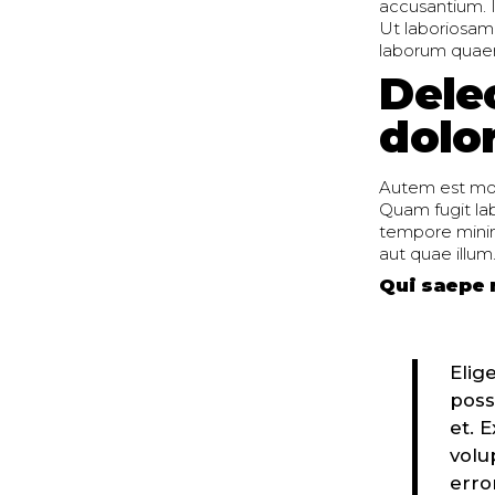
accusantium. I
Ut laboriosam
laborum quaer
Dele
dolo
Autem est mole
Quam fugit la
tempore minim
aut quae illum
Qui saepe 
Elig
poss
et. 
volu
erro